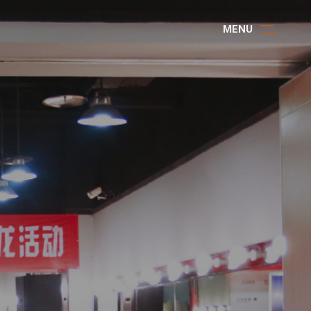
M
E
N
U